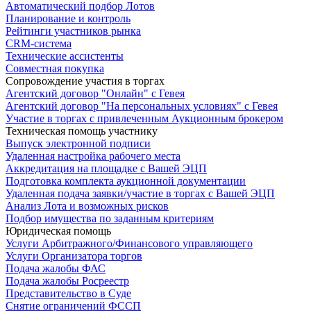
Автоматический подбор Лотов
Планирование и контроль
Рейтинги участников рынка
CRM-система
Технические ассистенты
Совместная покупка
Сопровождение участия в торгах
Агентский договор "Онлайн" с Гевея
Агентский договор "На персональных условиях" с Гевея
Участие в торгах с привлеченным Аукционным брокером
Техническая помощь участнику
Выпуск электронной подписи
Удаленная настройка рабочего места
Аккредитация на площадке с Вашей ЭЦП
Подготовка комплекта аукционной документации
Удаленная подача заявки/участие в торгах с Вашей ЭЦП
Анализ Лота и возможных рисков
Подбор имущества по заданным критериям
Юридическая помощь
Услуги Арбитражного/Финансового управляющего
Услуги Организатора торгов
Подача жалобы ФАС
Подача жалобы Росреестр
Представительство в Суде
Снятие ограничений ФССП