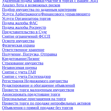
Удаленная подача заявки/участие в торгах с Вашей ЭЦП
Анализ Лота и возможных рисков
Подбор имущества по заданным критериям
Услуги Арбитражного/Финансового управляющего
Услуги Организатора торгов
Подача жалобы ФАС
Подача жалобы Росреестр
Представительство в Суде
Снятие ограничений ФССП
Осмотр имущества
Физическая охрана
Ответственное хранение
Получение, Погрузка, Отправка
Кредитование/Лизинг
Страхование имущества
Независимая оценка
Снятие с учета ГАИ
Снятие с учета Гостехнадзор
Регистрация Недвижимого имущества
Редактирование и обогащение объявлений
Провести торги малоценным имуществом
Анонсировать предстоящие торги
Персональные приглашения на торги
Провести торги по продаже непрофильных активов
Объявления о прямой продаже без торгов