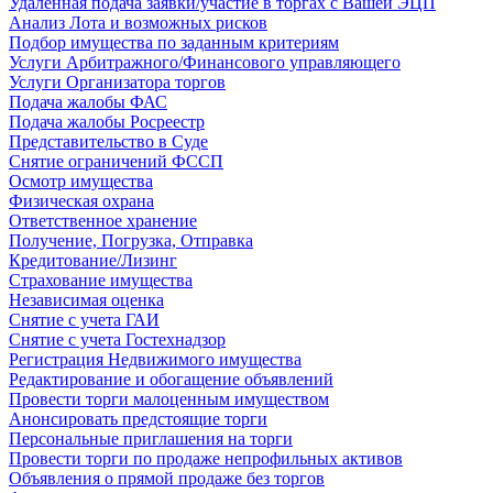
Удаленная подача заявки/участие в торгах с Вашей ЭЦП
Анализ Лота и возможных рисков
Подбор имущества по заданным критериям
Услуги Арбитражного/Финансового управляющего
Услуги Организатора торгов
Подача жалобы ФАС
Подача жалобы Росреестр
Представительство в Суде
Снятие ограничений ФССП
Осмотр имущества
Физическая охрана
Ответственное хранение
Получение, Погрузка, Отправка
Кредитование/Лизинг
Страхование имущества
Независимая оценка
Снятие с учета ГАИ
Снятие с учета Гостехнадзор
Регистрация Недвижимого имущества
Редактирование и обогащение объявлений
Провести торги малоценным имуществом
Анонсировать предстоящие торги
Персональные приглашения на торги
Провести торги по продаже непрофильных активов
Объявления о прямой продаже без торгов