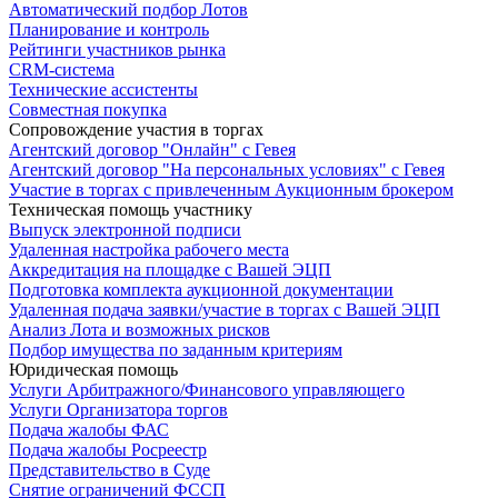
Автоматический подбор Лотов
Планирование и контроль
Рейтинги участников рынка
CRM-система
Технические ассистенты
Совместная покупка
Сопровождение участия в торгах
Агентский договор "Онлайн" с Гевея
Агентский договор "На персональных условиях" с Гевея
Участие в торгах с привлеченным Аукционным брокером
Техническая помощь участнику
Выпуск электронной подписи
Удаленная настройка рабочего места
Аккредитация на площадке с Вашей ЭЦП
Подготовка комплекта аукционной документации
Удаленная подача заявки/участие в торгах с Вашей ЭЦП
Анализ Лота и возможных рисков
Подбор имущества по заданным критериям
Юридическая помощь
Услуги Арбитражного/Финансового управляющего
Услуги Организатора торгов
Подача жалобы ФАС
Подача жалобы Росреестр
Представительство в Суде
Снятие ограничений ФССП