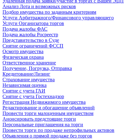
Удаленная подача заявки/участие в торгах с Вашей ЭЦП
Анализ Лота и возможных рисков
Подбор имущества по заданным критериям
Услуги Арбитражного/Финансового управляющего
Услуги Организатора торгов
Подача жалобы ФАС
Подача жалобы Росреестр
Представительство в Суде
Снятие ограничений ФССП
Осмотр имущества
Физическая охрана
Ответственное хранение
Получение, Погрузка, Отправка
Кредитование/Лизинг
Страхование имущества
Независимая оценка
Снятие с учета ГАИ
Снятие с учета Гостехнадзор
Регистрация Недвижимого имущества
Редактирование и обогащение объявлений
Провести торги малоценным имуществом
Анонсировать предстоящие торги
Персональные приглашения на торги
Провести торги по продаже непрофильных активов
Объявления о прямой продаже без торгов