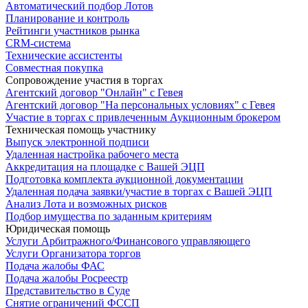
Автоматический подбор Лотов
Планирование и контроль
Рейтинги участников рынка
CRM-система
Технические ассистенты
Совместная покупка
Сопровождение участия в торгах
Агентский договор "Онлайн" с Гевея
Агентский договор "На персональных условиях" с Гевея
Участие в торгах с привлеченным Аукционным брокером
Техническая помощь участнику
Выпуск электронной подписи
Удаленная настройка рабочего места
Аккредитация на площадке с Вашей ЭЦП
Подготовка комплекта аукционной документации
Удаленная подача заявки/участие в торгах с Вашей ЭЦП
Анализ Лота и возможных рисков
Подбор имущества по заданным критериям
Юридическая помощь
Услуги Арбитражного/Финансового управляющего
Услуги Организатора торгов
Подача жалобы ФАС
Подача жалобы Росреестр
Представительство в Суде
Снятие ограничений ФССП