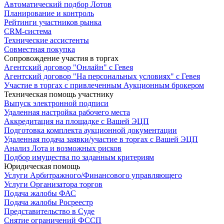
Автоматический подбор Лотов
Планирование и контроль
Рейтинги участников рынка
CRM-система
Технические ассистенты
Совместная покупка
Сопровождение участия в торгах
Агентский договор "Онлайн" с Гевея
Агентский договор "На персональных условиях" с Гевея
Участие в торгах с привлеченным Аукционным брокером
Техническая помощь участнику
Выпуск электронной подписи
Удаленная настройка рабочего места
Аккредитация на площадке с Вашей ЭЦП
Подготовка комплекта аукционной документации
Удаленная подача заявки/участие в торгах с Вашей ЭЦП
Анализ Лота и возможных рисков
Подбор имущества по заданным критериям
Юридическая помощь
Услуги Арбитражного/Финансового управляющего
Услуги Организатора торгов
Подача жалобы ФАС
Подача жалобы Росреестр
Представительство в Суде
Снятие ограничений ФССП