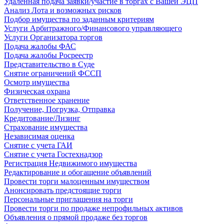
Удаленная подача заявки/участие в торгах с Вашей ЭЦП
Анализ Лота и возможных рисков
Подбор имущества по заданным критериям
Услуги Арбитражного/Финансового управляющего
Услуги Организатора торгов
Подача жалобы ФАС
Подача жалобы Росреестр
Представительство в Суде
Снятие ограничений ФССП
Осмотр имущества
Физическая охрана
Ответственное хранение
Получение, Погрузка, Отправка
Кредитование/Лизинг
Страхование имущества
Независимая оценка
Снятие с учета ГАИ
Снятие с учета Гостехнадзор
Регистрация Недвижимого имущества
Редактирование и обогащение объявлений
Провести торги малоценным имуществом
Анонсировать предстоящие торги
Персональные приглашения на торги
Провести торги по продаже непрофильных активов
Объявления о прямой продаже без торгов