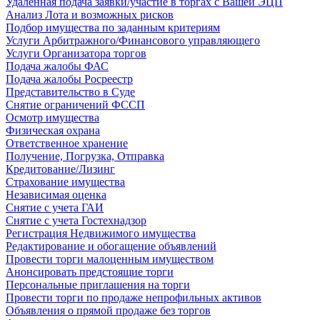
Удаленная подача заявки/участие в торгах с Вашей ЭЦП
Анализ Лота и возможных рисков
Подбор имущества по заданным критериям
Услуги Арбитражного/Финансового управляющего
Услуги Организатора торгов
Подача жалобы ФАС
Подача жалобы Росреестр
Представительство в Суде
Снятие ограничений ФССП
Осмотр имущества
Физическая охрана
Ответственное хранение
Получение, Погрузка, Отправка
Кредитование/Лизинг
Страхование имущества
Независимая оценка
Снятие с учета ГАИ
Снятие с учета Гостехнадзор
Регистрация Недвижимого имущества
Редактирование и обогащение объявлений
Провести торги малоценным имуществом
Анонсировать предстоящие торги
Персональные приглашения на торги
Провести торги по продаже непрофильных активов
Объявления о прямой продаже без торгов