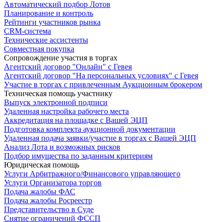
Автоматический подбор Лотов
Планирование и контроль
Рейтинги участников рынка
CRM-система
Технические ассистенты
Совместная покупка
Сопровождение участия в торгах
Агентский договор "Онлайн" с Гевея
Агентский договор "На персональных условиях" с Гевея
Участие в торгах с привлеченным Аукционным брокером
Техническая помощь участнику
Выпуск электронной подписи
Удаленная настройка рабочего места
Аккредитация на площадке с Вашей ЭЦП
Подготовка комплекта аукционной документации
Удаленная подача заявки/участие в торгах с Вашей ЭЦП
Анализ Лота и возможных рисков
Подбор имущества по заданным критериям
Юридическая помощь
Услуги Арбитражного/Финансового управляющего
Услуги Организатора торгов
Подача жалобы ФАС
Подача жалобы Росреестр
Представительство в Суде
Снятие ограничений ФССП