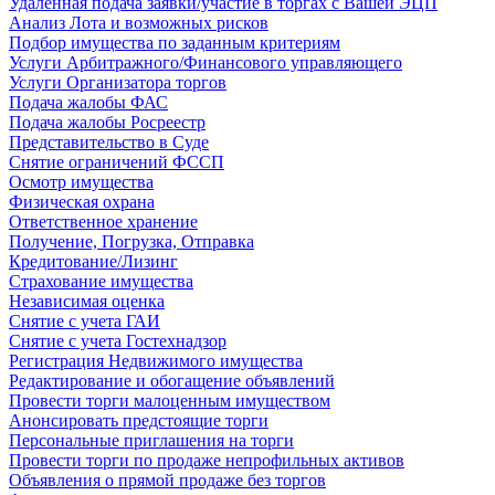
Удаленная подача заявки/участие в торгах с Вашей ЭЦП
Анализ Лота и возможных рисков
Подбор имущества по заданным критериям
Услуги Арбитражного/Финансового управляющего
Услуги Организатора торгов
Подача жалобы ФАС
Подача жалобы Росреестр
Представительство в Суде
Снятие ограничений ФССП
Осмотр имущества
Физическая охрана
Ответственное хранение
Получение, Погрузка, Отправка
Кредитование/Лизинг
Страхование имущества
Независимая оценка
Снятие с учета ГАИ
Снятие с учета Гостехнадзор
Регистрация Недвижимого имущества
Редактирование и обогащение объявлений
Провести торги малоценным имуществом
Анонсировать предстоящие торги
Персональные приглашения на торги
Провести торги по продаже непрофильных активов
Объявления о прямой продаже без торгов