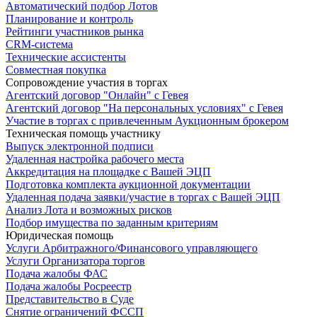
Автоматический подбор Лотов
Планирование и контроль
Рейтинги участников рынка
CRM-система
Технические ассистенты
Совместная покупка
Сопровождение участия в торгах
Агентский договор "Онлайн" с Гевея
Агентский договор "На персональных условиях" с Гевея
Участие в торгах с привлеченным Аукционным брокером
Техническая помощь участнику
Выпуск электронной подписи
Удаленная настройка рабочего места
Аккредитация на площадке с Вашей ЭЦП
Подготовка комплекта аукционной документации
Удаленная подача заявки/участие в торгах с Вашей ЭЦП
Анализ Лота и возможных рисков
Подбор имущества по заданным критериям
Юридическая помощь
Услуги Арбитражного/Финансового управляющего
Услуги Организатора торгов
Подача жалобы ФАС
Подача жалобы Росреестр
Представительство в Суде
Снятие ограничений ФССП