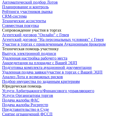
Автоматический подбор Лотов
Планирование и контроль
Рейтинги участников рынка
CRM-система
Технические ассистенты
Совместная покупка
Сопровождение участия в торгах
Агентский договор "Онлайн" с Гевея
Агентский договор "На персональных условиях" с Гевея
Участие в торгах с привлеченным Аукционным брокером
Техническая помощь участнику
Выпуск электронной подписи
Удаленная настройка рабочего места
Аккредитация на площадке с Вашей ЭЦП
Подготовка комплекта аукционной документации
Удаленная подача заявки/участие в торгах с Вашей ЭЦП
Анализ Лота и возможных рисков
Подбор имущества по заданным критериям
Юридическая помощь
Услуги Арбитражного/Финансового управляющего
Услуги Организатора торгов
Подача жалобы ФАС
Подача жалобы Росреестр
Представительство в Суде
Снятие ограничений ФССП