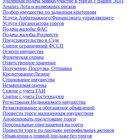
Удаленная подача заявки/участие в торгах с Вашей ЭЦП
Анализ Лота и возможных рисков
Подбор имущества по заданным критериям
Услуги Арбитражного/Финансового управляющего
Услуги Организатора торгов
Подача жалобы ФАС
Подача жалобы Росреестр
Представительство в Суде
Снятие ограничений ФССП
Осмотр имущества
Физическая охрана
Ответственное хранение
Получение, Погрузка, Отправка
Кредитование/Лизинг
Страхование имущества
Независимая оценка
Снятие с учета ГАИ
Снятие с учета Гостехнадзор
Регистрация Недвижимого имущества
Редактирование и обогащение объявлений
Провести торги малоценным имуществом
Анонсировать предстоящие торги
Персональные приглашения на торги
Провести торги по продаже непрофильных активов
Объявления о прямой продаже без торгов