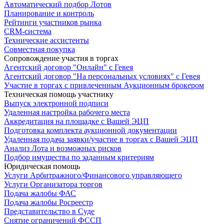
Автоматический подбор Лотов
Планирование и контроль
Рейтинги участников рынка
CRM-система
Технические ассистенты
Совместная покупка
Сопровождение участия в торгах
Агентский договор "Онлайн" с Гевея
Агентский договор "На персональных условиях" с Гевея
Участие в торгах с привлеченным Аукционным брокером
Техническая помощь участнику
Выпуск электронной подписи
Удаленная настройка рабочего места
Аккредитация на площадке с Вашей ЭЦП
Подготовка комплекта аукционной документации
Удаленная подача заявки/участие в торгах с Вашей ЭЦП
Анализ Лота и возможных рисков
Подбор имущества по заданным критериям
Юридическая помощь
Услуги Арбитражного/Финансового управляющего
Услуги Организатора торгов
Подача жалобы ФАС
Подача жалобы Росреестр
Представительство в Суде
Снятие ограничений ФССП