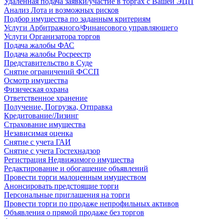
Удаленная подача заявки/участие в торгах с Вашей ЭЦП
Анализ Лота и возможных рисков
Подбор имущества по заданным критериям
Услуги Арбитражного/Финансового управляющего
Услуги Организатора торгов
Подача жалобы ФАС
Подача жалобы Росреестр
Представительство в Суде
Снятие ограничений ФССП
Осмотр имущества
Физическая охрана
Ответственное хранение
Получение, Погрузка, Отправка
Кредитование/Лизинг
Страхование имущества
Независимая оценка
Снятие с учета ГАИ
Снятие с учета Гостехнадзор
Регистрация Недвижимого имущества
Редактирование и обогащение объявлений
Провести торги малоценным имуществом
Анонсировать предстоящие торги
Персональные приглашения на торги
Провести торги по продаже непрофильных активов
Объявления о прямой продаже без торгов