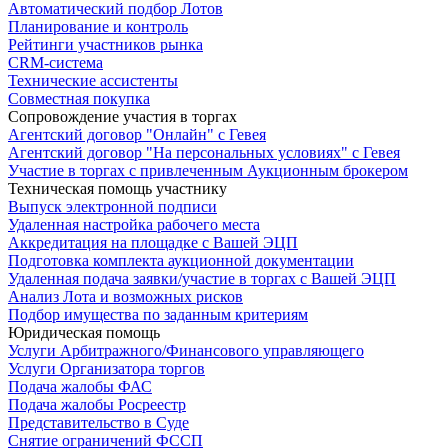
Автоматический подбор Лотов
Планирование и контроль
Рейтинги участников рынка
CRM-система
Технические ассистенты
Совместная покупка
Сопровождение участия в торгах
Агентский договор "Онлайн" с Гевея
Агентский договор "На персональных условиях" с Гевея
Участие в торгах с привлеченным Аукционным брокером
Техническая помощь участнику
Выпуск электронной подписи
Удаленная настройка рабочего места
Аккредитация на площадке с Вашей ЭЦП
Подготовка комплекта аукционной документации
Удаленная подача заявки/участие в торгах с Вашей ЭЦП
Анализ Лота и возможных рисков
Подбор имущества по заданным критериям
Юридическая помощь
Услуги Арбитражного/Финансового управляющего
Услуги Организатора торгов
Подача жалобы ФАС
Подача жалобы Росреестр
Представительство в Суде
Снятие ограничений ФССП