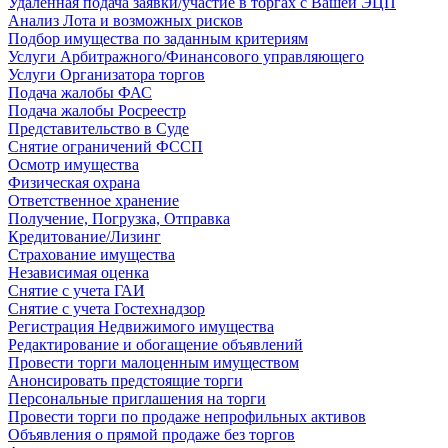
Удаленная подача заявки/участие в торгах с Вашей ЭЦП
Анализ Лота и возможных рисков
Подбор имущества по заданным критериям
Услуги Арбитражного/Финансового управляющего
Услуги Организатора торгов
Подача жалобы ФАС
Подача жалобы Росреестр
Представительство в Суде
Снятие ограничений ФССП
Осмотр имущества
Физическая охрана
Ответственное хранение
Получение, Погрузка, Отправка
Кредитование/Лизинг
Страхование имущества
Независимая оценка
Снятие с учета ГАИ
Снятие с учета Гостехнадзор
Регистрация Недвижимого имущества
Редактирование и обогащение объявлений
Провести торги малоценным имуществом
Анонсировать предстоящие торги
Персональные приглашения на торги
Провести торги по продаже непрофильных активов
Объявления о прямой продаже без торгов