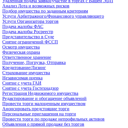
Удаленная подача заявки/участие в торгах с Вашей ЭЦП
Анализ Лота и возможных рисков
Подбор имущества по заданным критериям
Услуги Арбитражного/Финансового управляющего
Услуги Организатора торгов
Подача жалобы ФАС
Подача жалобы Росреестр
Представительство в Суде
Снятие ограничений ФССП
Осмотр имущества
Физическая охрана
Ответственное хранение
Получение, Погрузка, Отправка
Кредитование/Лизинг
Страхование имущества
Независимая оценка
Снятие с учета ГАИ
Снятие с учета Гостехнадзор
Регистрация Недвижимого имущества
Редактирование и обогащение объявлений
Провести торги малоценным имуществом
Анонсировать предстоящие торги
Персональные приглашения на торги
Провести торги по продаже непрофильных активов
Объявления о прямой продаже без торгов