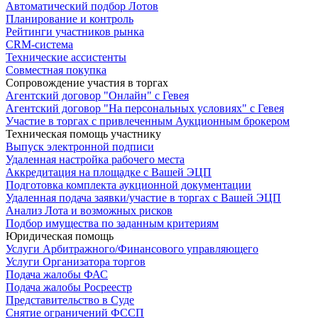
Автоматический подбор Лотов
Планирование и контроль
Рейтинги участников рынка
CRM-система
Технические ассистенты
Совместная покупка
Сопровождение участия в торгах
Агентский договор "Онлайн" с Гевея
Агентский договор "На персональных условиях" с Гевея
Участие в торгах с привлеченным Аукционным брокером
Техническая помощь участнику
Выпуск электронной подписи
Удаленная настройка рабочего места
Аккредитация на площадке с Вашей ЭЦП
Подготовка комплекта аукционной документации
Удаленная подача заявки/участие в торгах с Вашей ЭЦП
Анализ Лота и возможных рисков
Подбор имущества по заданным критериям
Юридическая помощь
Услуги Арбитражного/Финансового управляющего
Услуги Организатора торгов
Подача жалобы ФАС
Подача жалобы Росреестр
Представительство в Суде
Снятие ограничений ФССП