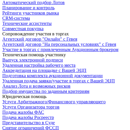
Автоматический подбор Лотов
Планирование и контроль
Рейтинги участников рынка
CRM-система
Технические ассистенты
Совместная покупка
Сопровождение участия в торгах
Агентский договор "Онлайн" с Гевея
Агентский договор "На персональных условиях" с Гевея
Участие в торгах с привлеченным Аукционным брокером
Техническая помощь участнику
Выпуск электронной подписи
Удаленная настройка рабочего места
Аккредитация на площадке с Вашей ЭЦП
Подготовка комплекта аукционной документации
Удаленная подача заявки/участие в торгах с Вашей ЭЦП
Анализ Лота и возможных рисков
Подбор имущества по заданным критериям
Юридическая помощь
Услуги Арбитражного/Финансового управляющего
Услуги Организатора торгов
Подача жалобы ФАС
Подача жалобы Росреестр
Представительство в Суде
Снятие ограничений ФССП