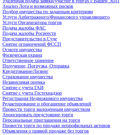
Удаленная подача заявки/участие в торгах с Вашей ЭЦП
Анализ Лота и возможных рисков
Подбор имущества по заданным критериям
Услуги Арбитражного/Финансового управляющего
Услуги Организатора торгов
Подача жалобы ФАС
Подача жалобы Росреестр
Представительство в Суде
Снятие ограничений ФССП
Осмотр имущества
Физическая охрана
Ответственное хранение
Получение, Погрузка, Отправка
Кредитование/Лизинг
Страхование имущества
Независимая оценка
Снятие с учета ГАИ
Снятие с учета Гостехнадзор
Регистрация Недвижимого имущества
Редактирование и обогащение объявлений
Провести торги малоценным имуществом
Анонсировать предстоящие торги
Персональные приглашения на торги
Провести торги по продаже непрофильных активов
Объявления о прямой продаже без торгов