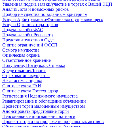
Удаленная подача заявки/участие в торгах с Вашей ЭЦП
Анализ Лота и возможных рисков
Подбор имущества по заданным критериям
Услуги Арбитражного/Финансового управляющего
Услуги Организатора торгов
Подача жалобы ФАС
Подача жалобы Росреестр
Представительство в Суде
Снятие ограничений ФССП
Осмотр имущества
Физическая охрана
Ответственное хранение
Получение, Погрузка, Отправка
Кредитование/Лизинг
Страхование имущества
Независимая оценка
Снятие с учета ГАИ
Снятие с учета Гостехнадзор
Регистрация Недвижимого имущества
Редактирование и обогащение объявлений
Провести торги малоценным имуществом
Анонсировать предстоящие торги
Персональные приглашения на торги
Провести торги по продаже непрофильных активов
Объявления о прямой продаже без торгов