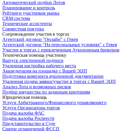
Автоматический подбор Лотов
Планирование и контроль
Рейтинги участников рынка
CRM-система
Технические ассистенты
Совместная покупка
Сопровождение участия в торгах
Агентский договор "Онлайн" с Гевея
Агентский договор "На персональных условиях" с Гевея
Участие в торгах с привлеченным Аукционным брокером
Техническая помощь участнику
Выпуск электронной подписи
Удаленная настройка рабочего места
Аккредитация на площадке с Вашей ЭЦП
Подготовка комплекта аукционной документации
Удаленная подача заявки/участие в торгах с Вашей ЭЦП
Анализ Лота и возможных рисков
Подбор имущества по заданным критериям
Юридическая помощь
Услуги Арбитражного/Финансового управляющего
Услуги Организатора торгов
Подача жалобы ФАС
Подача жалобы Росреестр
Представительство в Суде
Снятие ограничений ФССП