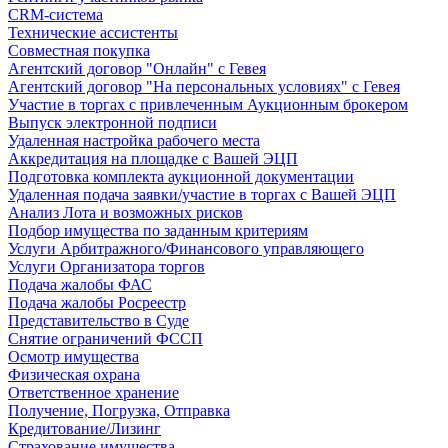
CRM-система
Технические ассистенты
Совместная покупка
Агентский договор "Онлайн" с Гевея
Агентский договор "На персональных условиях" с Гевея
Участие в торгах с привлеченным Аукционным брокером
Выпуск электронной подписи
Удаленная настройка рабочего места
Аккредитация на площадке с Вашей ЭЦП
Подготовка комплекта аукционной документации
Удаленная подача заявки/участие в торгах с Вашей ЭЦП
Анализ Лота и возможных рисков
Подбор имущества по заданным критериям
Услуги Арбитражного/Финансового управляющего
Услуги Организатора торгов
Подача жалобы ФАС
Подача жалобы Росреестр
Представительство в Суде
Снятие ограничений ФССП
Осмотр имущества
Физическая охрана
Ответственное хранение
Получение, Погрузка, Отправка
Кредитование/Лизинг
Страхование имущества