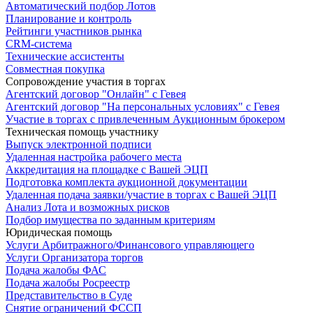
Автоматический подбор Лотов
Планирование и контроль
Рейтинги участников рынка
CRM-система
Технические ассистенты
Совместная покупка
Сопровождение участия в торгах
Агентский договор "Онлайн" с Гевея
Агентский договор "На персональных условиях" с Гевея
Участие в торгах с привлеченным Аукционным брокером
Техническая помощь участнику
Выпуск электронной подписи
Удаленная настройка рабочего места
Аккредитация на площадке с Вашей ЭЦП
Подготовка комплекта аукционной документации
Удаленная подача заявки/участие в торгах с Вашей ЭЦП
Анализ Лота и возможных рисков
Подбор имущества по заданным критериям
Юридическая помощь
Услуги Арбитражного/Финансового управляющего
Услуги Организатора торгов
Подача жалобы ФАС
Подача жалобы Росреестр
Представительство в Суде
Снятие ограничений ФССП