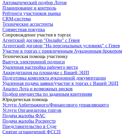
Автоматический подбор Лотов
Планирование и контроль
Рейтинги участников рынка
CRM-система
Технические ассистенты
Совместная покупка
Сопровождение участия в торгах
Агентский договор "Онлайн" с Гевея
Агентский договор "На персональных условиях" с Гевея
Участие в торгах с привлеченным Аукционным брокером
Техническая помощь участнику
Выпуск электронной подписи
Удаленная настройка рабочего места
Аккредитация на площадке с Вашей ЭЦП
Подготовка комплекта аукционной документации
Удаленная подача заявки/участие в торгах с Вашей ЭЦП
Анализ Лота и возможных рисков
Подбор имущества по заданным критериям
Юридическая помощь
Услуги Арбитражного/Финансового управляющего
Услуги Организатора торгов
Подача жалобы ФАС
Подача жалобы Росреестр
Представительство в Суде
Снятие ограничений ФССП