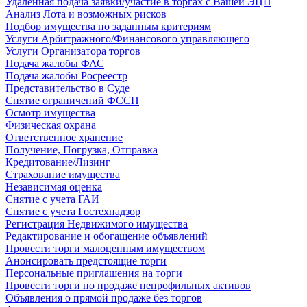
Удаленная подача заявки/участие в торгах с Вашей ЭЦП
Анализ Лота и возможных рисков
Подбор имущества по заданным критериям
Услуги Арбитражного/Финансового управляющего
Услуги Организатора торгов
Подача жалобы ФАС
Подача жалобы Росреестр
Представительство в Суде
Снятие ограничений ФССП
Осмотр имущества
Физическая охрана
Ответственное хранение
Получение, Погрузка, Отправка
Кредитование/Лизинг
Страхование имущества
Независимая оценка
Снятие с учета ГАИ
Снятие с учета Гостехнадзор
Регистрация Недвижимого имущества
Редактирование и обогащение объявлений
Провести торги малоценным имуществом
Анонсировать предстоящие торги
Персональные приглашения на торги
Провести торги по продаже непрофильных активов
Объявления о прямой продаже без торгов